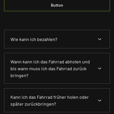
Button
Wie kann ich bezahlen?
Du kannst vor Ort im Hotel mit Karte oder Bar
Wann kann ich das Fahrrad abholen und
bezahlen oder natürlich direkt bei der Deiner
bis wann muss ich das Fahrrad zurück
Buchung mit PayPal.
bringen?
Dein Fahrrad kannst du täglich von 8-11.30 Uhr bei
Kann ich das Fahrrad früher holen oder
uns im Hotel abholen und bis spätestens 18 Uhr
später zurückbringen?
zurückbringen.